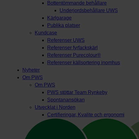
Bottentömmande behållare
Underjordsbehållare UWS
Kärlgarage
Publika platser
Kundcase
Referenser UWS
Referenser fyrfackskärl
Referenser Purecolour®
Referenser källsortering inomhus
Nyheter
Om PWS
Om PWS
PWS stöttar Team Rynkeby
Spontanansökan
Utvecklat i Norden
Certifieringar, Kvalite och ergonomi