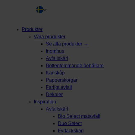
Produkter
Våra produkter
kning
Se alla produkter →
Inomhus
Avfallskärl
Bottentömmande behållare
Kärlskåp
Papperskorgar
Farligt avfall
Dekaler
Inspiration
Avfallskärl
Bio Select matavfall
Duo Select
Fyrfackskärl