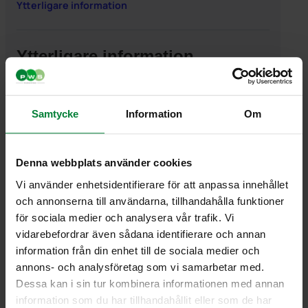
Ytterligare information
Ytterligare information
Vikt
6,000000 kg
Samtycke
Information
Om
Denna webbplats använder cookies
PWS Nordic
Media
Information
Vi använder enhetsidentifierare för att anpassa innehållet
och annonserna till användarna, tillhandahålla funktioner
PWS utvecklar
Dokumentbibliotek
Kontakt
för sociala medier och analysera vår trafik. Vi
effektiva,
Bildbank
Om PWS
vidarebefordrar även sådana identifierare och annan
genomtänkta
Filmer
Policy/Riktlinjer
information från din enhet till de sociala medier och
och väl
Forum
Personuppgifter
fungerande
Impressum
annons- och analysföretag som vi samarbetar med.
produkter och
Cookiepolicy
Dessa kan i sin tur kombinera informationen med annan
tjänster för
information som du har tillhandahållit eller som de har