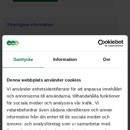
Ytterligare information
Ytterligare information
Vikt
1,000000 kg
Samtycke
Information
Om
Denna webbplats använder cookies
Vi använder enhetsidentifierare för att anpassa innehållet
och annonserna till användarna, tillhandahålla funktioner
PWS Nordic
Media
Information
för sociala medier och analysera vår trafik. Vi
PWS utvecklar
Dokumentbibliotek
Kontakt
vidarebefordrar även sådana identifierare och annan
effektiva,
Bildbank
Om PWS
information från din enhet till de sociala medier och
genomtänkta
Filmer
Policy/Riktlinjer
annons- och analysföretag som vi samarbetar med.
och väl
Forum
Personuppgifter