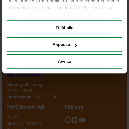
Dessa kan i sin tur kombinera informationen med annan
fungerande
Impressum
information som du har tillhandahållit eller som de har
produkter och
Cookiepolicy
samlat in när du har använt deras tjänster.
tjänster för
avfallshantering
Tillåt alla
och
källsortering.
Anpassa
PWS Nordic
Vi är redo att hjälpa dig
Avvisa
info@pwsab.se
+46(0)435 369 30
Måndag till fredag:
09:00 – 16:00
lunchstängt
: 12:00 – 13:00
PWS Nordic AB
Följ oss
Box 47
Instagram
LinkedIn
YouTube
SE-284 21 Perstorp