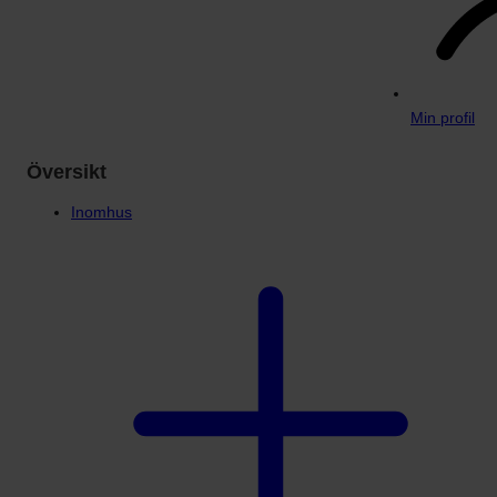
Min profil
Översikt
Inomhus