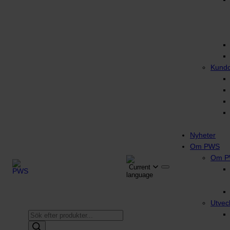
Kund
Nyheter
Om PWS
Om 
Utvec
Produktsökning