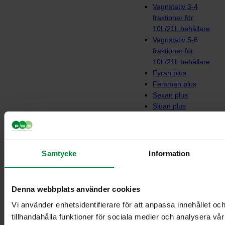
Vagnstativ 3-4
fraktioner för
10L/21L behållare
Vagnstativ 5-6
fraktioner för
10L/21L behållare
Fyran plus
Femman plus
Sexan plus
Sjuan plus
Fyran
Femman
Sjuan
Vagnar till behållare
Samtycke
Information
Denna webbplats använder cookies
Vi använder enhetsidentifierare för att anpassa innehållet oc
tillhandahålla funktioner för sociala medier och analysera vår 