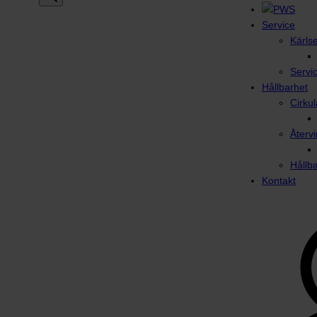
Service
Kärls
Servi
Hållbarhet
Cirku
Återvi
Hållb
Kontakt