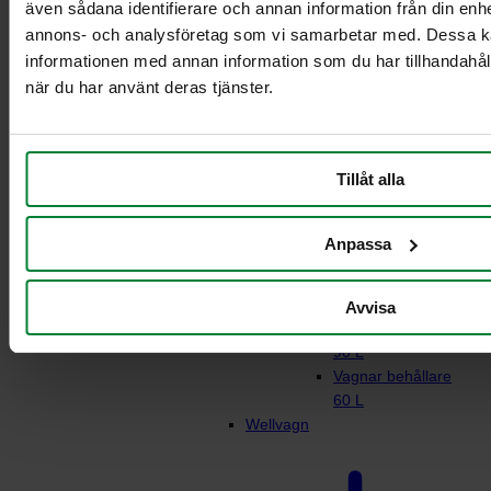
även sådana identifierare och annan information från din enhe
annons- och analysföretag som vi samarbetar med. Dessa ka
informationen med annan information som du har tillhandahåll
Rullstativ för
när du har använt deras tjänster.
matavfall
Vagn 21-29L
behållare
Tillåt alla
Vagn 2 x 21-29L
behållare
Vagnar behållare 2
Anpassa
x 60L
Vagnar behållare
90 L
Avvisa
Vagn behållare 2 x
90 L
Vagnar behållare
60 L
Wellvagn