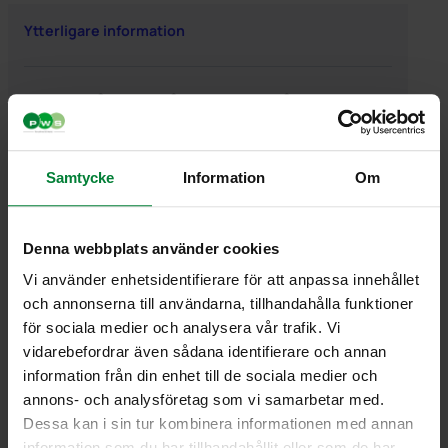
Ytterligare information
Ytterligare information
Vikt
1,000000 kg
Samtycke
Information
Om
Denna webbplats använder cookies
Vi använder enhetsidentifierare för att anpassa innehållet
PWS Nordic
Media
Information
och annonserna till användarna, tillhandahålla funktioner
PWS utvecklar
Dokumentbibliotek
Kontakt
för sociala medier och analysera vår trafik. Vi
effektiva,
Bildbank
Om PWS
vidarebefordrar även sådana identifierare och annan
genomtänkta
Filmer
Policy/Riktlinjer
information från din enhet till de sociala medier och
och väl
Forum
Personuppgifter
annons- och analysföretag som vi samarbetar med.
fungerande
Impressum
Dessa kan i sin tur kombinera informationen med annan
produkter och
Cookiepolicy
information som du har tillhandahållit eller som de har