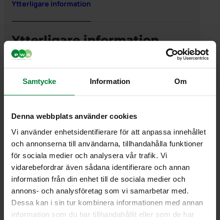
Ytterligare information
Ytterligare information
Vikt
1,125000 kg
Samtycke
Information
Om
Denna webbplats använder cookies
PWS Nordic
Media
Information
Vi använder enhetsidentifierare för att anpassa innehållet
och annonserna till användarna, tillhandahålla funktioner
PWS utvecklar
Dokumentbibliotek
Kontakt
för sociala medier och analysera vår trafik. Vi
effektiva,
Bildbank
Om PWS
vidarebefordrar även sådana identifierare och annan
genomtänkta
Filmer
Policy/Riktlinjer
information från din enhet till de sociala medier och
och väl
Forum
Personuppgifter
fungerande
Impressum
annons- och analysföretag som vi samarbetar med.
produkter och
Cookiepolicy
Dessa kan i sin tur kombinera informationen med annan
tjänster för
information som du har tillhandahållit eller som de har