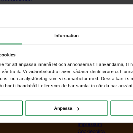
rligare information
Information
60000 kg
cookies
e för att anpassa innehållet och annonserna till användarna, tillh
vår trafik. Vi vidarebefordrar även sådana identifierare och anna
nnons- och analysföretag som vi samarbetar med. Dessa kan i sin
ia
Information
har tillhandahållit eller som de har samlat in när du har använt 
entbibliotek
Kontakt
ank
Om PWS
Anpassa
r
Policy/Riktlinjer
m
Personuppgifter
Impressum
Cookiepolicy