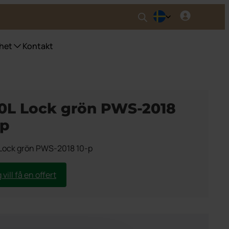
het
Kontakt
nser UWS
0L Lock grön PWS-2018
ser fyrfackskärl
ser Purecolour®
-p
ser källsortering inomhus
Lock grön PWS-2018 10-p
 vill få en offert