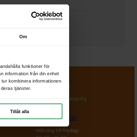
Om
andahålla funktioner för
n information från din enhet
 tur kombinera informationen
PWS Nordic
deras tjänster.
Vi är redo att hjälpa dig
info@pwsab.se
Tillåt alla
+46(0)435 369 30
Måndag till fredag: