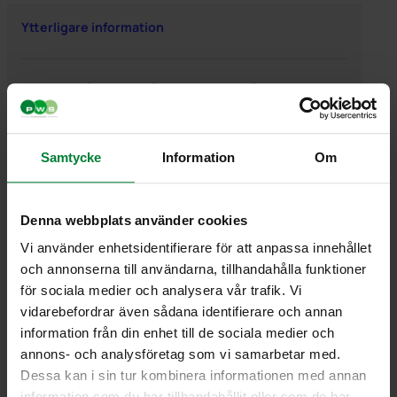
Ytterligare information
Ytterligare information
Vikt
0,910000 kg
Samtycke
Information
Om
Denna webbplats använder cookies
Vi använder enhetsidentifierare för att anpassa innehållet
PWS Nordic
Media
Information
och annonserna till användarna, tillhandahålla funktioner
PWS utvecklar
Dokumentbibliotek
Kontakt
för sociala medier och analysera vår trafik. Vi
effektiva,
Bildbank
Om PWS
vidarebefordrar även sådana identifierare och annan
genomtänkta
Filmer
Policy/Riktlinjer
information från din enhet till de sociala medier och
och väl
Forum
Personuppgifter
annons- och analysföretag som vi samarbetar med.
fungerande
Impressum
Dessa kan i sin tur kombinera informationen med annan
produkter och
Cookiepolicy
information som du har tillhandahållit eller som de har