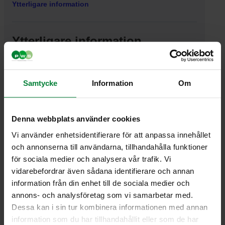
Ytterligare information
Ytterligare information
Vikt
0,910000 kg
Samtycke
Information
Om
Denna webbplats använder cookies
PWS Nordic
Media
Information
Vi använder enhetsidentifierare för att anpassa innehållet
och annonserna till användarna, tillhandahålla funktioner
PWS utvecklar
Dokumentbibliotek
Kontakt
för sociala medier och analysera vår trafik. Vi
effektiva,
Bildbank
Om PWS
vidarebefordrar även sådana identifierare och annan
genomtänkta
Filmer
Policy/Riktlinjer
information från din enhet till de sociala medier och
och väl
Forum
Personuppgifter
annons- och analysföretag som vi samarbetar med.
fungerande
Impressum
produkter och
Cookiepolicy
Dessa kan i sin tur kombinera informationen med annan
tjänster för
information som du har tillhandahållit eller som de har