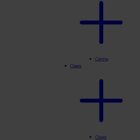
Carina
Claes
Claes