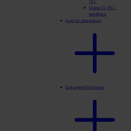
12 L
Grepe 21-29 L
behållare
Krok för plastpåsar
Dokumentförstörare