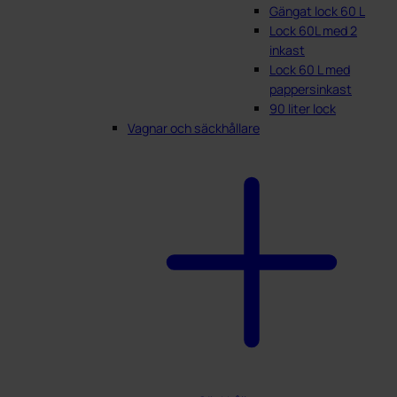
Gängat lock 60 L
Lock 60L med 2
inkast
Lock 60 L med
pappersinkast
90 liter lock
Vagnar och säckhållare