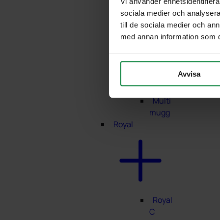
Vi använder enhetsidentifierar
Multi
sociala medier och analysera 
4
till de sociala medier och a
Multi
med annan information som du 
4
Eco
Multi
Avvisa
5
Eco
Multi
mugg
Royal
Royal
C