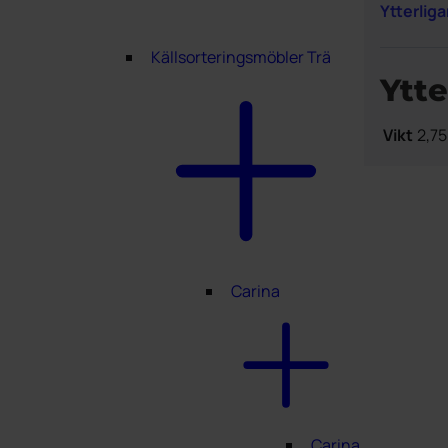
Ytterlig
Källsorteringsmöbler Trä
Ytte
Vikt
2,7
Carina
Carina