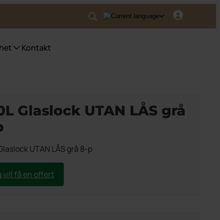
het
Kontakt
nser UWS
ser fyrfackskärl
0L Glaslock UTAN LÅS grå
ser Purecolour®
p
ser källsortering inomhus
Glaslock UTAN LÅS grå 8-p
 vill få en offert