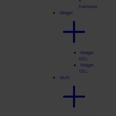
4
fraktioner
Midget
Midget
100 L
Midget
125 L
Multi