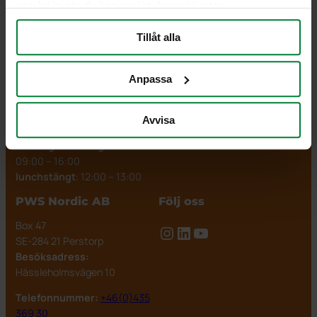
samlat in när du har använt deras tjänster.
och
källsortering.
Tillåt alla
PWS Nordic
Vi är redo att hjälpa dig
Anpassa
info@pwsab.se
+46(0)435 369 30
Avvisa
Måndag till fredag:
09:00 – 16:00
lunchstängt
: 12:00 – 13:00
PWS Nordic AB
Följ oss
Box 47
Instagram
LinkedIn
YouTube
SE-284 21 Perstorp
Besöksadress:
Hässleholmsvägen 10
Telefonnummer:
+46(0)435
369 30