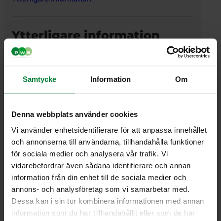
Ytterligare information
Vikt
2,325000 kg
Samtycke
Information
Om
Denna webbplats använder cookies
PWS Nordic
Media
Information
Vi använder enhetsidentifierare för att anpassa innehållet
och annonserna till användarna, tillhandahålla funktioner
PWS utvecklar
Dokumentbibliotek
Kontakt
för sociala medier och analysera vår trafik. Vi
effektiva,
Bildbank
Om PWS
genomtänkta
Filmer
Policy/Riktlinjer
vidarebefordrar även sådana identifierare och annan
och väl
Forum
Personuppgifter
information från din enhet till de sociala medier och
fungerande
Impressum
annons- och analysföretag som vi samarbetar med.
produkter och
Cookiepolicy
Dessa kan i sin tur kombinera informationen med annan
tjänster för
information som du har tillhandahållit eller som de har
avfallshantering