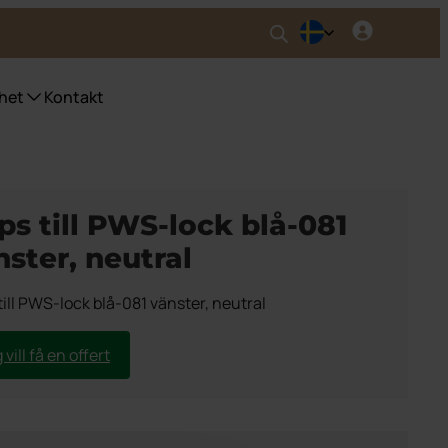
het
Kontakt
nser UWS
ser fyrfackskärl
ips till PWS-lock blå-081
ser Purecolour®
nster, neutral
ser källsortering inomhus
till PWS-lock blå-081 vänster, neutral
 vill få en offert