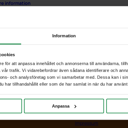
are information
rligare information
Information
06000 kg
cookies
e för att anpassa innehållet och annonserna till användarna, tillh
vår trafik. Vi vidarebefordrar även sådana identifierare och anna
nnons- och analysföretag som vi samarbetar med. Dessa kan i sin
har tillhandahållit eller som de har samlat in när du har använt 
ia
Information
entbibliotek
Kontakt
ank
Om PWS
Anpassa
r
Policy/Riktlinjer
m
Personuppgifter
Impressum