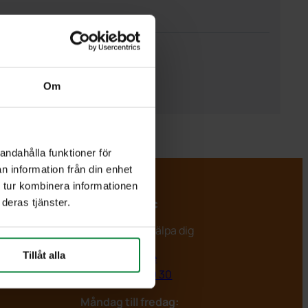
Om
andahålla funktioner för
n information från din enhet
 tur kombinera informationen
deras tjänster.
PWS Nordic
Vi är redo att hjälpa dig
Tillåt alla
info@pwsab.se
+46(0)435 369 30
Måndag till fredag: