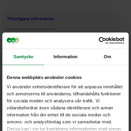
Ytterligare information
Ytterligare information
Vikt
0,006000 kg
Samtycke
Information
Om
Denna webbplats använder cookies
Vi använder enhetsidentifierare för att anpassa innehållet
och annonserna till användarna, tillhandahålla funktioner
PWS Nordic
Media
Information
för sociala medier och analysera vår trafik. Vi
PWS utvecklar
Dokumentbibliotek
Kontakt
vidarebefordrar även sådana identifierare och annan
effektiva,
Bildbank
Om PWS
information från din enhet till de sociala medier och
genomtänkta
Filmer
Policy/Riktlinjer
annons- och analysföretag som vi samarbetar med.
och väl
Forum
Personuppgifter
Dessa kan i sin tur kombinera informationen med annan
fungerande
Impressum