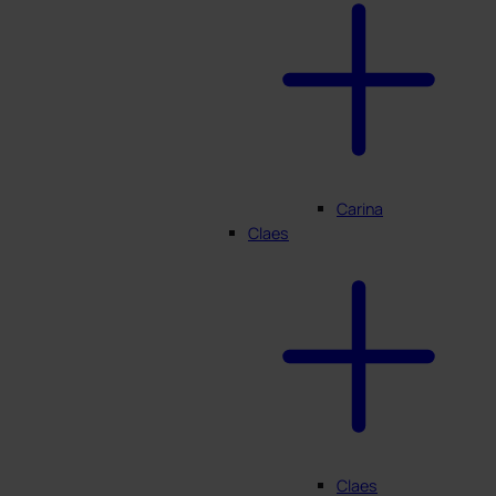
Carina
Claes
Claes