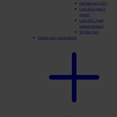
Gängat lock 60 L
Lock 60L med 2
inkast
Lock 60 L med
pappersinkast
90 liter lock
Vagnar och säckhållare