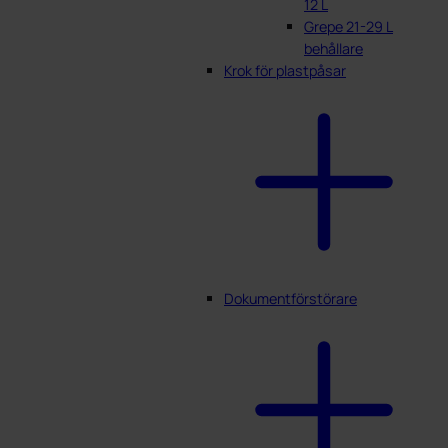
12 L
Grepe 21-29 L
behållare
Krok för plastpåsar
Dokumentförstörare