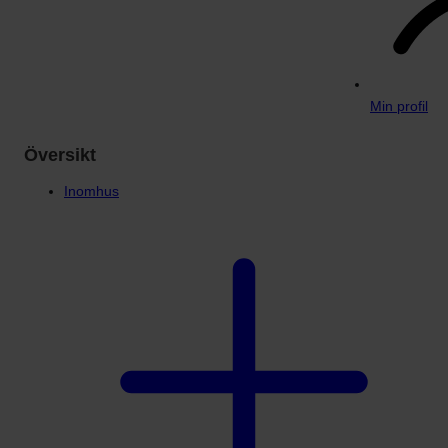
Min profil
Översikt
Inomhus