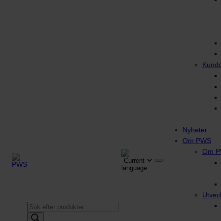
Kund
Nyheter
Om PWS
Om 
Utvec
Produktsökning