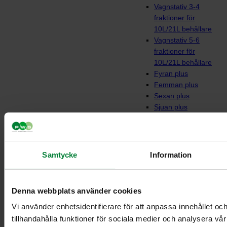
Vagnstativ 3-4
fraktioner för
10L/21L behållare
Vagnstativ 5-6
fraktioner för
10L/21L behållare
Fyran plus
Femman plus
Sexan plus
Sjuan plus
Fyran
Femman
Sjuan
Vagnar till behållare
Samtycke
Information
Denna webbplats använder cookies
Vi använder enhetsidentifierare för att anpassa innehållet oc
tillhandahålla funktioner för sociala medier och analysera vår 