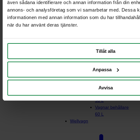
även sådana identifierare och annan information från din enhe
annons- och analysföretag som vi samarbetar med. Dessa ka
informationen med annan information som du har tillhandahåll
Rullstativ för
när du har använt deras tjänster.
matavfall
Vagn 21-29L
behållare
Tillåt alla
Vagn 2 x 21-29L
behållare
Vagnar behållare 2
Anpassa
x 60L
Vagnar behållare
90 L
Avvisa
Vagn behållare 2 x
90 L
Vagnar behållare
60 L
Wellvagn