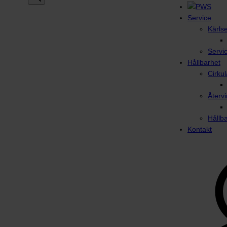
Service
Kärls
Servi
Hållbarhet
Cirku
Återvi
Hållb
Kontakt