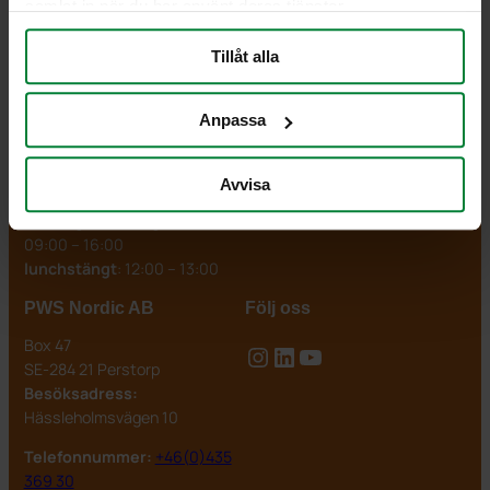
samlat in när du har använt deras tjänster.
och
källsortering.
Tillåt alla
PWS Nordic
Vi är redo att hjälpa dig
Anpassa
info@pwsab.se
+46(0)435 369 30
Avvisa
Måndag till fredag:
09:00 – 16:00
lunchstängt
: 12:00 – 13:00
PWS Nordic AB
Följ oss
Box 47
Instagram
LinkedIn
YouTube
SE-284 21 Perstorp
Besöksadress:
Hässleholmsvägen 10
Telefonnummer:
+46(0)435
369 30