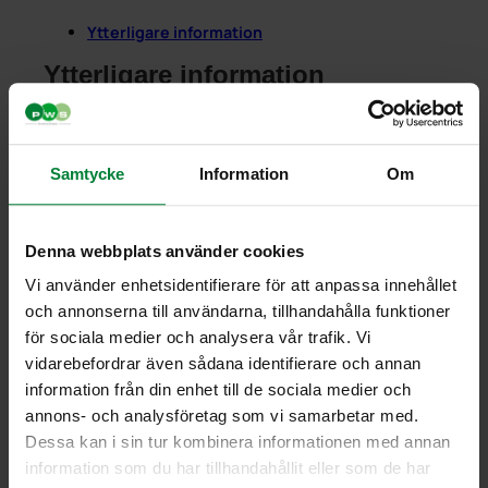
Ytterligare information
Ytterligare information
Vikt
0,000100 kg
Samtycke
Information
Om
Denna webbplats använder cookies
PWS Nordic
Media
Information
Vi använder enhetsidentifierare för att anpassa innehållet
och annonserna till användarna, tillhandahålla funktioner
PWS utvecklar
Dokumentbibliotek
Kontakt
effektiva,
Bildbank
Om PWS
för sociala medier och analysera vår trafik. Vi
genomtänkta
Filmer
Policy/Riktlinjer
vidarebefordrar även sådana identifierare och annan
och väl
Forum
Personuppgifter
information från din enhet till de sociala medier och
fungerande
Impressum
annons- och analysföretag som vi samarbetar med.
produkter och
Cookiepolicy
Dessa kan i sin tur kombinera informationen med annan
tjänster för
information som du har tillhandahållit eller som de har
avfallshantering