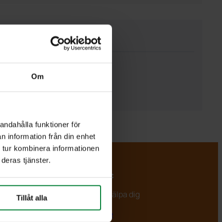
Om
andahålla funktioner för
n information från din enhet
 tur kombinera informationen
deras tjänster.
PWS Nordic
Vi är redo att hjälpa dig
Tillåt alla
info@pwsab.se