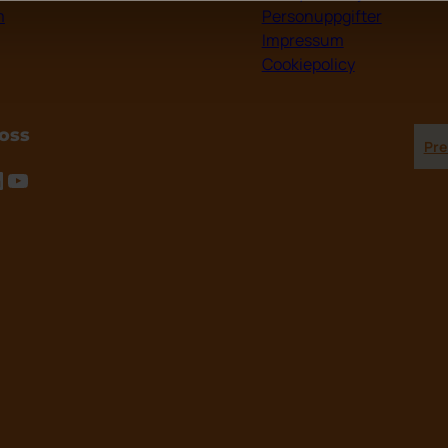
m
Personuppgifter
Impressum
Cookiepolicy
 oss
Pre
tagram
inkedIn
YouTube