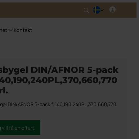
het
Kontakt
nser UWS
ser fyrfackskärl
sbygel DIN/AFNOR 5-pack
ser Purecolour®
 140,190,240PL,370,660,770
ser källsortering inomhus
l.
gel DIN/AFNOR 5-pack f. 140,190,240PL,370,660,770
 vill få en offert