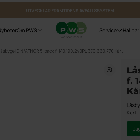
UTVECKLAR FRAMTIDENS AVFALLSSYSTEM
Nyheter
Om PWS
Service
Hållbar
Låsbygel DIN/AFNOR 5-pack f. 140,190,240PL,370,660,770 Kärl.
Avfallskärl
Certifieringar, Kvalite och ergonomi
Purecolour®
Refere
Referen
Lå
Bio Select matavfall
Referen
Duo Select
f.
Referen
Fyrfackskärl
Kär
Bottentömmande behållare
Underjordsbehållare UWS
Låsby
Kärlgarage
Kärl.
Publika platser
Jag