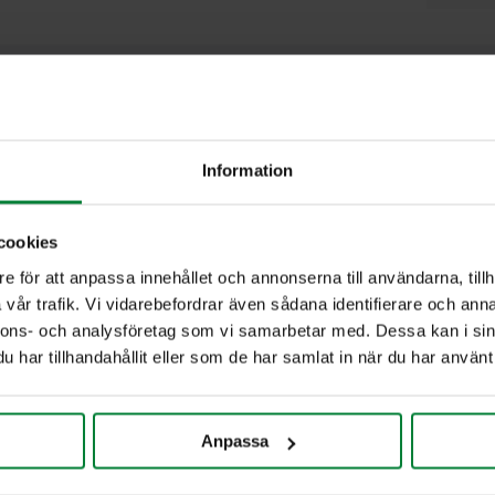
are information
rligare information
Information
50000 kg
cookies
e för att anpassa innehållet och annonserna till användarna, tillh
vår trafik. Vi vidarebefordrar även sådana identifierare och anna
nnons- och analysföretag som vi samarbetar med. Dessa kan i sin
har tillhandahållit eller som de har samlat in när du har använt 
ia
Information
entbibliotek
Kontakt
Anpassa
ank
Om PWS
r
Policy/Riktlinjer