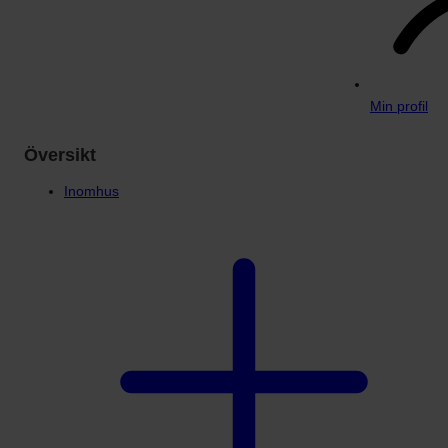
Min profil
Översikt
Inomhus