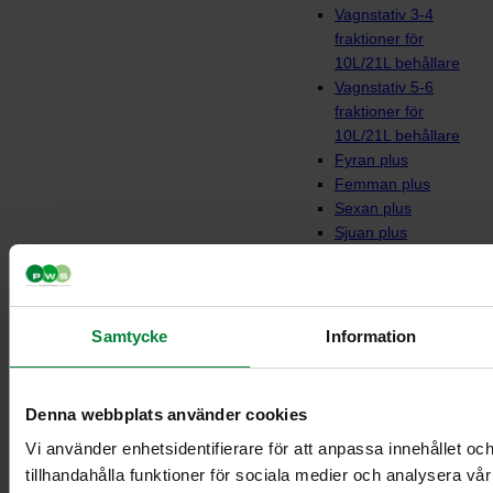
Vagnstativ 3-4
fraktioner för
10L/21L behållare
Vagnstativ 5-6
fraktioner för
10L/21L behållare
Fyran plus
Femman plus
Sexan plus
Sjuan plus
Fyran
Femman
Sjuan
Vagnar till behållare
Samtycke
Information
Denna webbplats använder cookies
Vi använder enhetsidentifierare för att anpassa innehållet oc
tillhandahålla funktioner för sociala medier och analysera vår 