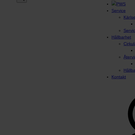
Service
Kärls
Servi
Hållbarhet
Cirku
Återvi
Hållb
Kontakt