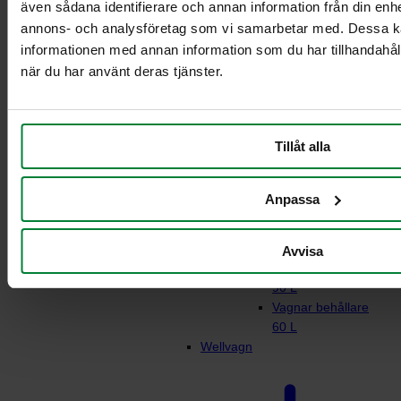
även sådana identifierare och annan information från din enhe
annons- och analysföretag som vi samarbetar med. Dessa ka
informationen med annan information som du har tillhandahåll
Rullstativ för
när du har använt deras tjänster.
matavfall
Vagn 21-29L
behållare
Tillåt alla
Vagn 2 x 21-29L
behållare
Vagnar behållare 2
Anpassa
x 60L
Vagnar behållare
90 L
Avvisa
Vagn behållare 2 x
90 L
Vagnar behållare
60 L
Wellvagn