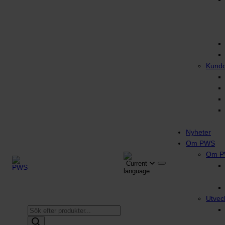
Kund
Nyheter
Om PWS
Om 
Utvec
Produktsökning