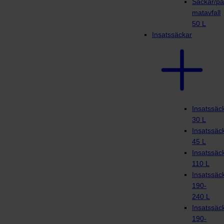
Säckar/på
matavfall
50 L
Insatssäckar
Insatssäc
30 L
Insatssäc
45 L
Insatssäc
110 L
Insatssäc
190-
240 L
Insatssäc
190-