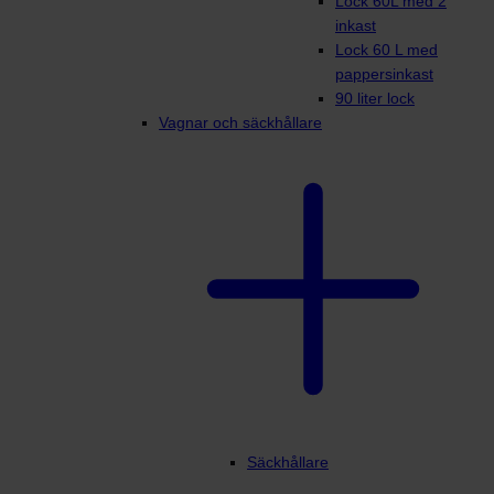
Lock 60L med 2
inkast
Lock 60 L med
pappersinkast
90 liter lock
Vagnar och säckhållare
Säckhållare