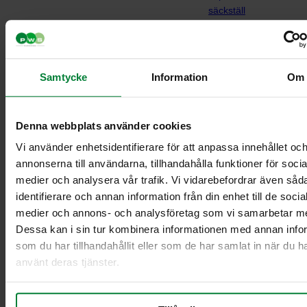
säckställ
Skylthållare A4 –
tillhör säckställ
Säckhållare Longopac
Samtycke
Information
Om
Denna webbplats använder cookies
Vi använder enhetsidentifierare för att anpassa innehållet oc
annonserna till användarna, tillhandahålla funktioner för socia
medier och analysera vår trafik. Vi vidarebefordrar även såd
identifierare och annan information från din enhet till de socia
Classic Mini
medier och annons- och analysföretag som vi samarbetar m
Classic Maxi
Dessa kan i sin tur kombinera informationen med annan info
Classic Maxi
som du har tillhandahållit eller som de har samlat in när du h
Recycling
använt deras tjänster.
Säckhållare Midi
Dynamic FZB
Säckhållare Midi