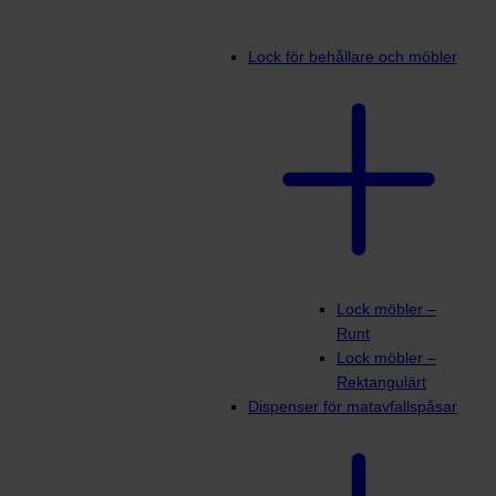
Lock för behållare och möbler
Lock möbler –
Runt
Lock möbler –
Rektangulärt
Dispenser för matavfallspåsar