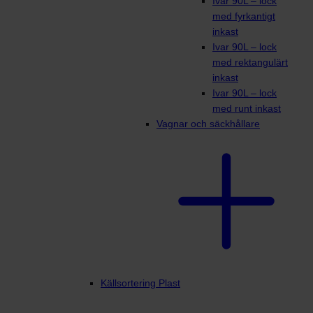
Ivar 90L – lock
med fyrkantigt
inkast
Ivar 90L – lock
med rektangulärt
inkast
Ivar 90L – lock
med runt inkast
Vagnar och säckhållare
Källsortering Plast