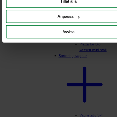
Tillåt alla
Dynamic Pedal
FZB
Säckhållare Mini
Anpassa
Dynamic FZB
Säckhållare Mini
Avvisa
Dynamic Pedal
FZB
Platta för Bio
kassett mini ställ
Sorteringsvagnar
Vagnstativ 3-4