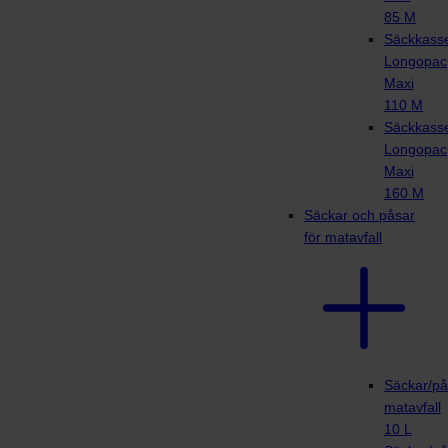
85 M
Säckkasse
Longopac
Maxi
110 M
Säckkasse
Longopac
Maxi
160 M
Säckar och påsar
för matavfall
Säckar/på
matavfall
10 L