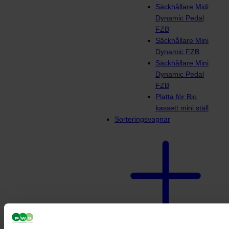
Säckhållare Midi
Dynamic Pedal
FZB
Säckhållare Mini
Dynamic FZB
Säckhållare Mini
Dynamic Pedal
FZB
Platta för Bio
kassett mini ställ
Sorteringsvagnar