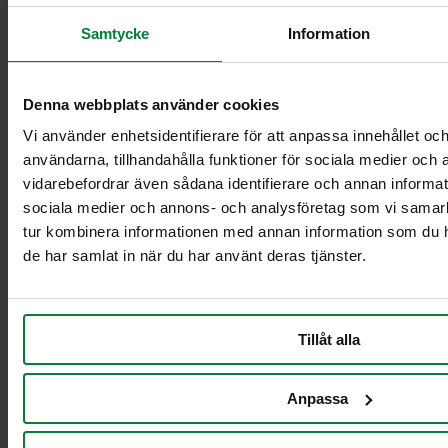
Vagnstativ 3-4
Samtycke
Information
fraktioner för
10L/21L behållare
Vagnstativ 5-6
fraktioner för
Denna webbplats använder cookies
10L/21L behållare
Vi använder enhetsidentifierare för att anpassa innehållet och
Fyran plus
användarna, tillhandahålla funktioner för sociala medier och a
Femman plus
vidarebefordrar även sådana identifierare och annan informatio
Sexan plus
sociala medier och annons- och analysföretag som vi samar
Sjuan plus
tur kombinera informationen med annan information som du har
Fyran
Femman
de har samlat in när du har använt deras tjänster.
Sjuan
Vagnar till behållare
Tillåt alla
Anpassa