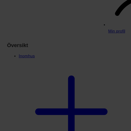
Min profil
Översikt
Inomhus