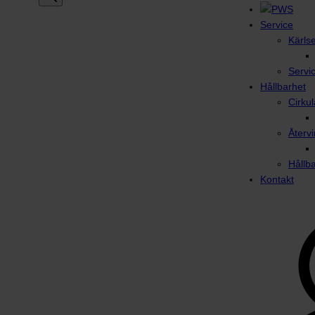
Service
Kärls
Servi
Hållbarhet
Cirku
Återvi
Hållb
Kontakt