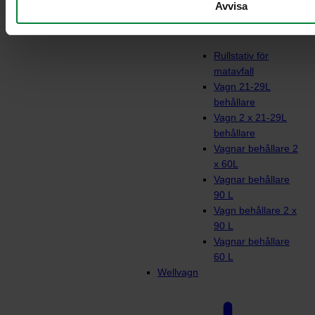
Avvisa
Rullstativ för
matavfall
Vagn 21-29L
behållare
Vagn 2 x 21-29L
behållare
Vagnar behållare 2
x 60L
Vagnar behållare
90 L
Vagn behållare 2 x
90 L
Vagnar behållare
60 L
Wellvagn