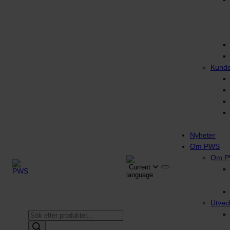
Kund
Nyheter
Om PWS
Om 
Utvec
Produktsökning