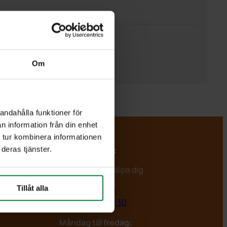
Om
andahålla funktioner för
n information från din enhet
 tur kombinera informationen
deras tjänster.
PWS Nordic
Vi är redo att hjälpa dig
Tillåt alla
info@pwsab.se
+46(0)435 369 30
Måndag till fredag: