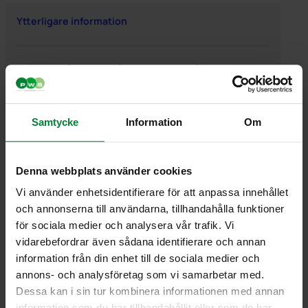
Ytterligare information
Ytterligare information
Vikt
2,400000 kg
Samtycke
Information
Om
Denna webbplats använder cookies
Vi använder enhetsidentifierare för att anpassa innehållet
PWS Nordic
Media
Information
och annonserna till användarna, tillhandahålla funktioner
PWS utvecklar
Dokumentbibliotek
Kontakt
för sociala medier och analysera vår trafik. Vi
effektiva,
Bildbank
Om PWS
vidarebefordrar även sådana identifierare och annan
genomtänkta
Filmer
Policy/Riktlinjer
information från din enhet till de sociala medier och
och väl
Forum
Personuppgifter
annons- och analysföretag som vi samarbetar med.
fungerande
Impressum
Dessa kan i sin tur kombinera informationen med annan
produkter och
Cookiepolicy
information som du har tillhandahållit eller som de har